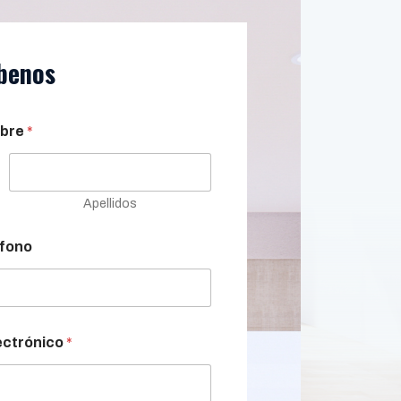
benos
bre
*
Apellidos
fono
ectrónico
*