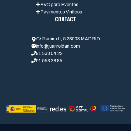
PVC para Eventos
Pavimentos Vin
í
licos
CONTACT
C/ Ramiro II, 5 28003 MADRID
info@juanroldan.com
91 533 04 22
91 553 38 85