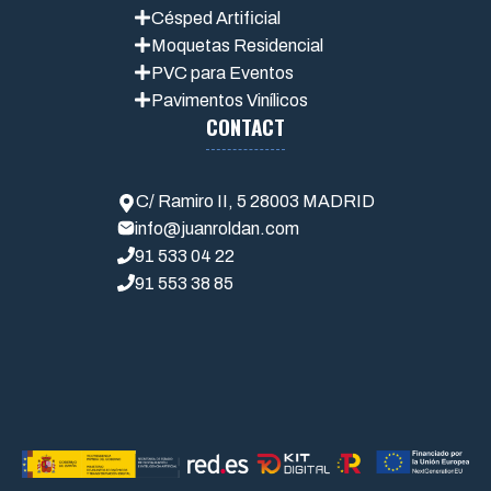
Césped Artificial
Moquetas Residencial
PVC para Eventos
Pavimentos Vin
í
licos
CONTACT
C/ Ramiro II, 5 28003 MADRID
info@juanroldan.com
91 533 04 22
91 553 38 85